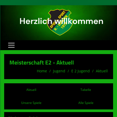
Home
Meisterschaft E2 - Aktuell
Herren
Home
Jugend
E 2 Jugend
Aktuell
Jugend
Verein
Aktuell
Tabelle
Spielbetrieb
Unsere Spiele
Alle Spiele
Sponsoren