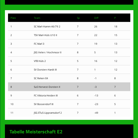
Platz
Team
Sp
Diff
P
1
SC Marl-Hamm 46/79 2
7
26
18
2
TSV Marl-Hüls U10 II
7
22
15
3
FC Marl 3
7
19
13
4
JSG Velen / Hochmoor II
8
5
13
5
VfB Hüls 2
5
16
12
6
SV Dorsten-Hardt III
7
1
12
7
SC Reken E4
8
-1
8
8
SuS Hervest-Dorsten II
7
-3
7
9
FC Viktoria Heiden III
6
-13
6
10
SV Bossendorf III
7
-23
5
11
JSG ETuS-Lippramsdorf 2
7
-49
1
Tabelle Meisterschaft E2