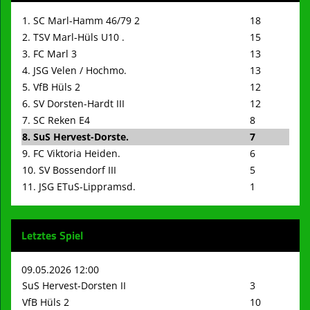
1. SC Marl-Hamm 46/79 2
18
2. TSV Marl-Hüls U10 .
15
3. FC Marl 3
13
4. JSG Velen / Hochmo.
13
5. VfB Hüls 2
12
6. SV Dorsten-Hardt III
12
7. SC Reken E4
8
8. SuS Hervest-Dorste.
7
9. FC Viktoria Heiden.
6
10. SV Bossendorf III
5
11. JSG ETuS-Lippramsd.
1
Letztes Spiel
09.05.2026 12:00
SuS Hervest-Dorsten II
3
VfB Hüls 2
10