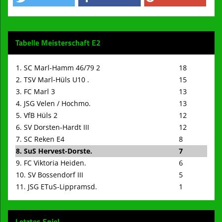
Tabelle Meisterschaft E2
1. SC Marl-Hamm 46/79 2
18
2. TSV Marl-Hüls U10 .
15
3. FC Marl 3
13
4. JSG Velen / Hochmo.
13
5. VfB Hüls 2
12
6. SV Dorsten-Hardt III
12
7. SC Reken E4
8
8. SuS Hervest-Dorste.
7
9. FC Viktoria Heiden.
6
10. SV Bossendorf III
5
11. JSG ETuS-Lippramsd.
1
Letztes Spiel