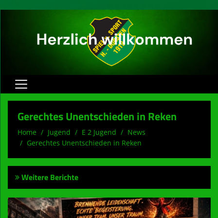
Home
Gerechtes Unentschieden in Reken
Herren
Home
Jugend
E 2 Jugend
News
Gerechtes Unentschieden in Reken
Jugend
Verein
Weitere Berichte
Spielbetrieb
Sponsoren