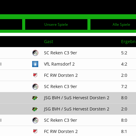
Unsere Spiele
Alle Spiele
Gast
Ergebn
SC Reken C3 9er
5:2
I
VfL Ramsdorf 2
4:2
FC RW Dorsten 2
2:0
SC Reken C3 9er
7:2
JSG BVH / SuS Hervest Dorsten 2
8:0
JSG BVH / SuS Hervest Dorsten 2
2:0
I
SC Reken C3 9er
8:0
FC RW Dorsten 2
8:1