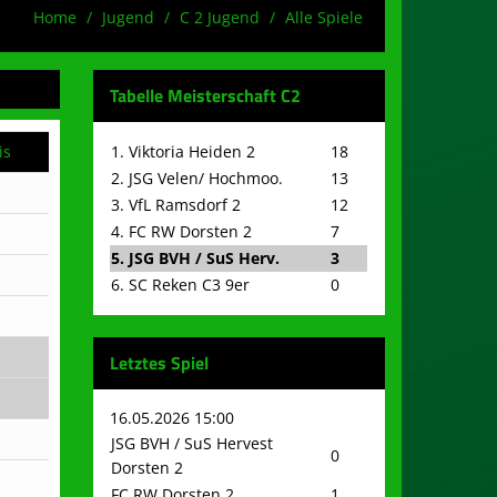
Home
Jugend
C 2 Jugend
Alle Spiele
Tabelle Meisterschaft C2
is
1. Viktoria Heiden 2
18
2. JSG Velen/ Hochmoo.
13
3. VfL Ramsdorf 2
12
4. FC RW Dorsten 2
7
5. JSG BVH / SuS Herv.
3
6. SC Reken C3 9er
0
Letztes Spiel
16.05.2026 15:00
JSG BVH / SuS Hervest
0
Dorsten 2
FC RW Dorsten 2
1