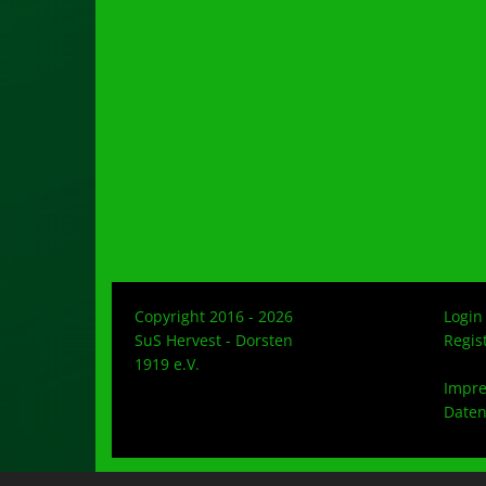
Copyright 2016 - 2026
Login
SuS Hervest - Dorsten
Regis
1919 e.V.
Impr
Daten