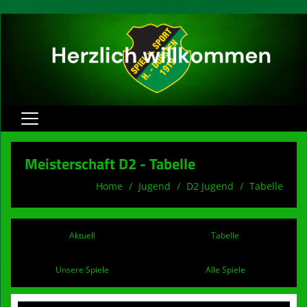
Home
Meisterschaft D2 - Tabelle
Herren
Home
Jugend
D2 Jugend
Tabelle
Jugend
Verein
Aktuell
Tabelle
Spielbetrieb
Unsere Spiele
Alle Spiele
Sponsoren