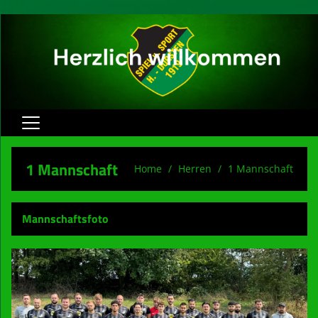
Home
1 Mannschaft
Home
Herren
1 Mannschaft
Herren
Jugend
Mannschaftsfoto
Verein
Spielbetrieb
Sponsoren