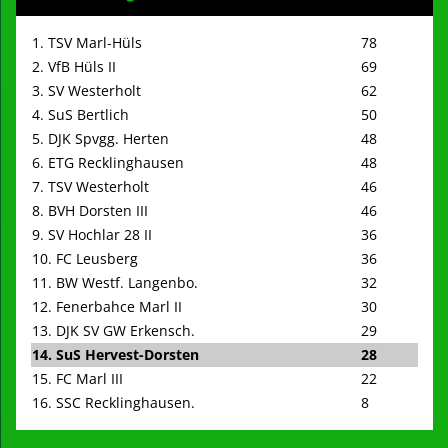
1. TSV Marl-Hüls
78
2. VfB Hüls II
69
3. SV Westerholt
62
4. SuS Bertlich
50
5. DJK Spvgg. Herten
48
6. ETG Recklinghausen
48
7. TSV Westerholt
46
8. BVH Dorsten III
46
9. SV Hochlar 28 II
36
10. FC Leusberg
36
11. BW Westf. Langenbo.
32
12. Fenerbahce Marl II
30
13. DJK SV GW Erkensch.
29
14. SuS Hervest-Dorsten
28
15. FC Marl III
22
16. SSC Recklinghausen.
8