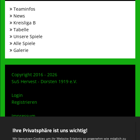
Teaminfos
News
Kreisliga B
Tabelle
Unsere Spiele
Alle Spiele
Galerie
Copyright 2016 - 2026
SuS Hervest - Dorsten 1919 e.V.
Login
Registrieren
Impressum
Datenschutzerklärung
Teamsports 2