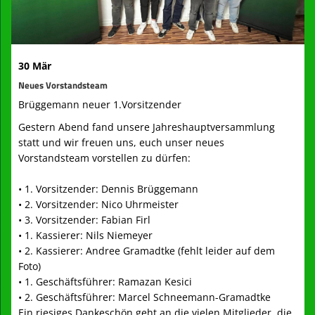
Kontaktformular
Mitglied werden
30 Mär
Vereinsheim
Neues Vorstandsteam
Archiv
Brüggemann neuer 1.Vorsitzender
Gestern Abend fand unsere Jahreshauptversammlung
statt und wir freuen uns, euch unser neues
Vorstandsteam vorstellen zu dürfen:
• 1. Vorsitzender: Dennis Brüggemann
• 2. Vorsitzender: Nico Uhrmeister
• 3. Vorsitzender: Fabian Firl
• 1. Kassierer: Nils Niemeyer
• 2. Kassierer: Andree Gramadtke (fehlt leider auf dem
Foto)
• 1. Geschäftsführer: Ramazan Kesici
• 2. Geschäftsführer: Marcel Schneemann-Gramadtke
Ein riesiges Dankeschön geht an die vielen Mitglieder, die