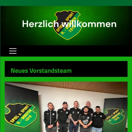
Home
Neues Vorstandsteam
Herren
Jugend
Verein
Spielbetrieb
Sponsoren