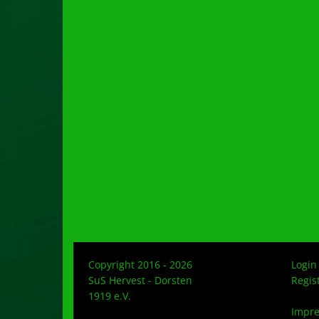
Copyright 2016 - 2026
Login
SuS Hervest - Dorsten
Regis
1919 e.V.
Impr