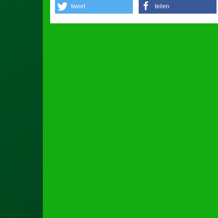
tweet
teilen